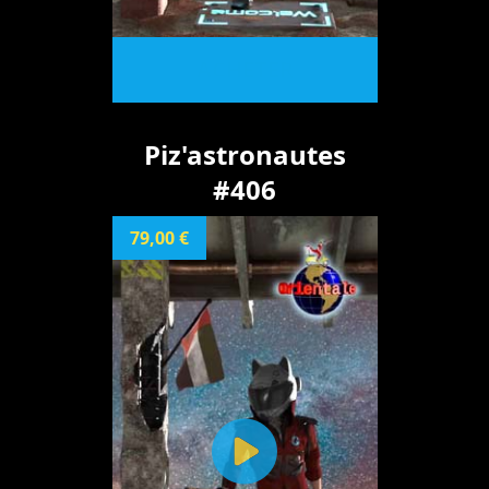
ACHETER
Piz'astronautes
#406
79,00 €