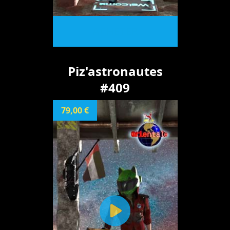
ACHETER
Piz'astronautes
#409
79,00 €