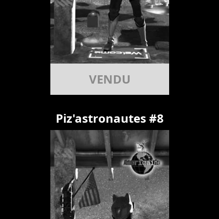
VENDU
Piz'astronautes #8